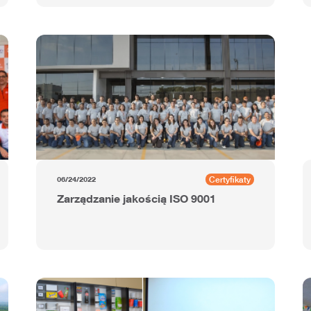
KristaFilms od Grupo Agusa w
Meksyku
Certyfikaty
06/24/2022
Zarządzanie jakością ISO 9001