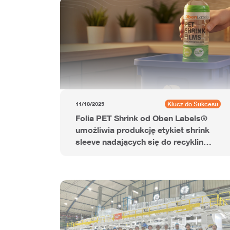
Klucz do Sukcesu
11/18/2025
Folia PET Shrink od Oben Labels®
umożliwia produkcję etykiet shrink
sleeve nadających się do recyklingu
dla napojów energetycznych