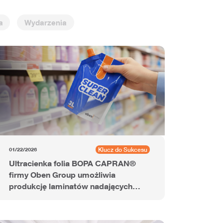
a
Wydarzenia
Klucz do Sukcesu
01/22/2026
Ultracienka folia BOPA CAPRAN®
firmy Oben Group umożliwia
produkcję laminatów nadających
się do recyklingu w strumieniu PE