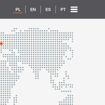
PL
EN
ES
PT