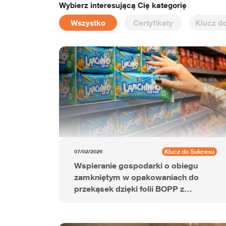
Wybierz interesującą Cię kategorię
Wszystko
Certyfikaty
Klucz d
Klucz do Sukcesu
07/02/2026
Wspieranie gospodarki o obiegu
zamkniętym w opakowaniach do
przekąsek dzięki folii BOPP z
dodatkiem PCR