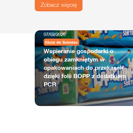
Zobacz więcej
07/02/2026
Klucz do Sukcesu
Wspieranie gospodarki o
obiegu zamkniętym w
opakowaniach do przekąsek
dzięki folii BOPP z dodatkiem
PCR