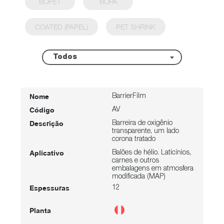
BOPET
BOPA
COATED (PAPEL)
PET SHRINK
Todos
BarrierFilm
AV
Barreira de oxigênio
transparente, um lado
corona tratado
Balões de hélio. Laticínios,
carnes e outros
embalagens em atmosfera
modificada (MAP)
12