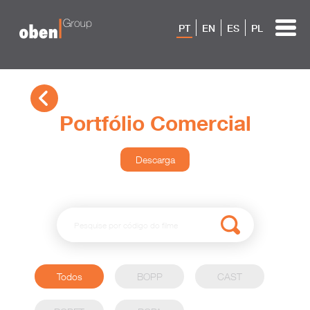
PT
EN
ES
PL
Portfólio Comercial
Descarga
Todos
BOPP
CAST