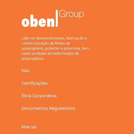
Transparente, termosselável
em ambas as faces, com
tratamento corona em uma
face, base para metalização
Uso geral, embalagem
flexível.
15,17
Líder no desenvolvimento, fabricação e
comercialização de filmes de
polipropileno, poliéster e poliamida, bem
como produtos termoformados de
polipropileno.
Baixar
Nós
BaseFilm
Certificações
BE
Ética Corporativa
Transparente, tratado
corona em um lado
Documentos Regulatórios
Filme base para
metalização, rótulos
46
Marcas