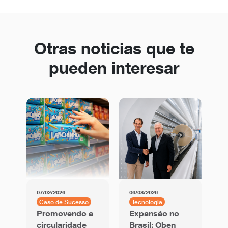
Otras noticias que te
pueden interesar
07/02/2026
06/08/2026
01
Caso de Sucesso
Tecnologia
C
Promovendo a
Expansão no
F
circularidade
Brasil: Oben