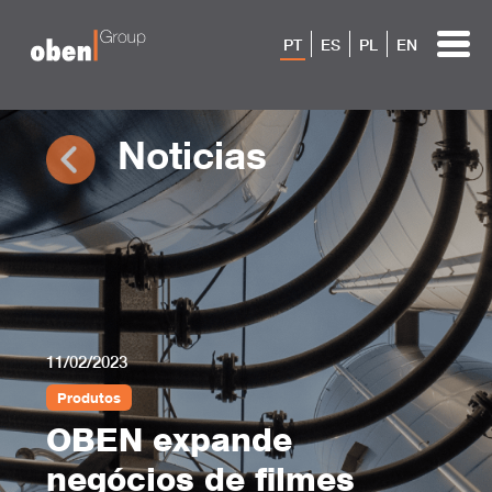
PT
ES
PL
EN
Noticias
11/02/2023
Produtos
OBEN expande
negócios de filmes